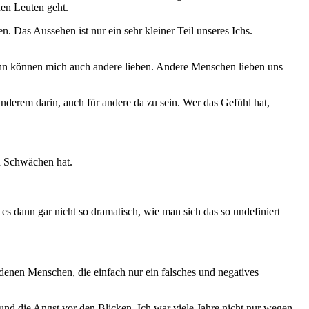
uen Leuten geht.
. Das Aussehen ist nur ein sehr kleiner Teil unseres Ichs.
ann können mich auch andere lieben. Andere Menschen lieben uns
 anderem darin, auch für andere da zu sein. Wer das Gefühl hat,
d Schwächen hat.
t es dann gar nicht so dramatisch, wie man sich das so undefiniert
denen Menschen, die einfach nur ein falsches und negatives
ng und die Angst vor den Blicken. Ich war viele Jahre nicht nur wegen