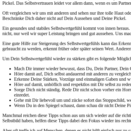
Pickel. Das Selbstvertrauen leidet vor allem dann, wenn es um Partn
Oft vergleichen wir uns mit anderen und sehen nur ihre tolle Haut ode
Beschränke Dich daher nicht auf Dein Aussehen und Deine Pickel.
Ein gesundes und stabiles Selbstwertgefühl kommt von innen heraus. 
nicht, nur weil wir super Leistung bringen und gut aussehen. Uns m
Eine gute Hilfe zur Steigerung des Selbstwertgefühls kann das Erke
gebraucht zu werden, erkennt früher oder später seinen Wert. Andere
Um Dein Selbstwertgefühl wieder zu stärken gibt es folgende Möglic
Mach Dir immer wieder bewusst, dass Du, Dein Partner, Dein C
Höre damit auf, Dich selbst andauernd mit anderen zu vergleic
Erkenne Deine Stärken, Vorzüge und einmaligen Gaben und wü
Höre auf damit, unhöflich und respektlos mit Dir selbst zu rede
Sorge Dich nicht ständig. Rede Dir nicht schon vorher ein Horror
einredet.
Gehe mit Dir liebevoll um und zücke sofort das Stoppschild, w
Wenn Du in den Spiegel schaust, dann schau dir nicht Deine Pic
Manchmal reichen diese Tipps schon aus um sich wieder auf die richt
Selbstbild haben, helfen diese Tipps dabei den Fokus wieder ins recht
Aber oft treffe ich auf Menschen, denen es nicht hilft einfach nur zu 