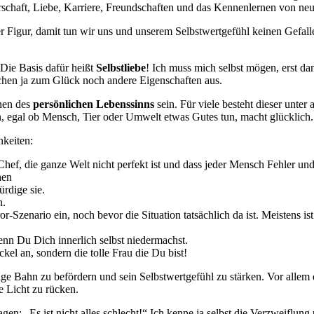
erschaft, Liebe, Karriere, Freundschaften und das Kennenlernen von ne
r Figur, damit tun wir uns und unserem Selbstwertgefühl keinen Gefallen
Die Basis dafür heißt
Selbstliebe
! Ich muss mich selbst mögen, erst d
achen ja zum Glück noch andere Eigenschaften aus.
nnen des
persönlichen
Lebenssinns
sein. Für viele besteht dieser unter
n, egal ob Mensch, Tier oder Umwelt etwas Gutes tun, macht glücklich.
hkeiten:
hef, die ganze Welt nicht perfekt ist und dass jeder Mensch Fehler un
hen
rdige sie.
n.
-Szenario ein, noch bevor die Situation tatsächlich da ist. Meistens is
enn Du Dich innerlich selbst niedermachst.
kel an, sondern die tolle Frau die Du bist!
ige Bahn zu befördern und sein Selbstwertgefühl zu stärken. Vor allem 
e Licht zu rücken.
sagen: „Es ist nicht alles schlecht!“ Ich kenne ja selbst die Verzweiflu